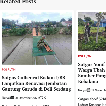
Related Posts
POLRI/TNI
Satgas Yonif
Warga Ubah 
POLRI/TNI
Sumber Pang
Satgas Gulbencal Kodam I/BB
Kobakma
Lanjutkan Renovasi Jembatan
Gantung Garuda di Deli Serdang
Nuryaji
19 Novemb
Nuryaji
0
31 Desember 2025
Satgas Yonif 52
Lahan Kosong Ja