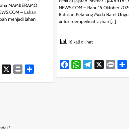
Perkuat Jajaran Pasmar 1 JAKARTA-
bakma MAMBERAMO
NEWS.COM – Rabu,15 Oktober 202
EWS.COM – Lahan
Ratusan Petarung Muda Baret Ungu 
bah menjadi lahan
untuk memperkuat jajaran […]
16 kali dilihat
Facebook
WhatsApp
Telegram
X
Pri
ook
atsApp
Telegram
X
Print
Share
andai
*