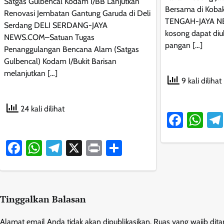
Satgas Gulbencal Kodam I/BB Lanjutkan
Bersama di Ko
Renovasi Jembatan Gantung Garuda di Deli
TENGAH-JAYA N
Serdang DELI SERDANG-JAYA
kosong dapat diu
NEWS.COM–Satuan Tugas
pangan […]
Penanggulangan Bencana Alam (Satgas
Gulbencal) Kodam I/Bukit Barisan
melanjutkan […]
9 kali dilihat
24 kali dilihat
Faceb
Wh
Facebook
WhatsApp
Telegram
X
Print
Share
Tinggalkan Balasan
Alamat email Anda tidak akan dipublikasikan.
Ruas yang wajib dit