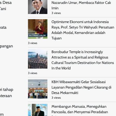
a Desa
Nazarudin Umar, Membaca Faktor Cak
Imin
Tani
3 views
Optimisme Ekonomi untuk Indonesia
yata
Raya, Prof. Setyo Tri Wahyudi: Persatuan
Adalah Modal, Kemandirian adalah
Tujuan
3 views
 pangan
Borobudur Temple is Increasingly
Attractive as a Spiritual and Religious
Cultural Tourism Destination for Nations
In the World
3 views
KBH Wibawamukti Gelar Sosialisasi
Layanan Pengadilan Negeri Cikarang di
ri tahap
Desa Mekarmukti
hteraan
3 views
Membangun Manusia, Meneguhkan
Pancasila, dan Menyemai Peradaban
am