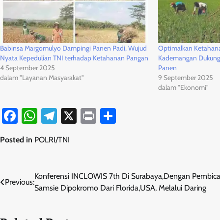
Babinsa Margomulyo Dampingi Panen Padi, Wujud
Optimalkan Ketahan
Nyata Kepedulian TNI terhadap Ketahanan Pangan
Kademangan Dukung P
4 September 2025
Panen
dalam "Layanan Masyarakat"
9 September 2025
dalam "Ekonomi"
Facebook
WhatsApp
Telegram
X
Print
Share
Posted in
POLRI/TNI
Navigasi
Konferensi INCLOWIS 7th Di Surabaya,Dengan Pembica
Previous:
Samsie Dipokromo Dari Florida,USA, Melalui Daring
pos