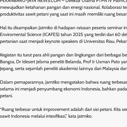
PEKANBARU-JAYA NEWS.COM – Direktur Utama PTPN IV PalmCo Ja
mewujudkan ketahanan pangan dan energi nasional. Kolaborasi ter
produktivitas sawit petani yang saat ini masih memiliki ruang besar
Hal itu disampaikan Jatmiko di hadapan ratusan peserta seminar in
Enviromental Science (ICAFES) tahun 2025 yang terdiri dari 60 dek
pertanian saat menjadi keynote speakers di Universitas Riau, Pekan
Kegiatan itu turut para ahli pangan dan lingkungan dari berbagai b
Bangsa, Dr Idesert Jelsma peneliti Belanda, Prof Ir Usman Pato y
Jepang, serta sejumlah peneliti akademisi lainnya dari Malaysia dan 
Dalam pemaparannya, Jamtiko mengatakan bahwa ruang terbesar u
selama ini menjadi penyumbang ekonomi Indonesia, bahkan pada saa
petani.
“Ruang terbesar untuk improvement adalah dari sisi petani. Kita 
sawit Indonesia melalui intesifikasi,” kata Jatmiko.