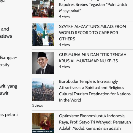
aya
Kapolres Brebes Tegaskan “Polri Untuk
Masyarakat”
4 views
SYAYKH AL-ZAYTUN’S MILAD: FROM
d and
WORLD RECORD TO CARE FOR
asiswa
OTHERS
4 views
GUS MUHAIMIN DAN TITIK TENGAH
n Bangsa-
KRUSIAL MUKTAMAR NU KE-35
rsity
4 views
Borobudur Temple is Increasingly
it, yang
Attractive as a Spiritual and Religious
awit
Cultural Tourism Destination for Nations
In the World
3 views
as petani
Optimisme Ekonomi untuk Indonesia
Raya, Prof. Setyo Tri Wahyudi: Persatuan
Adalah Modal, Kemandirian adalah