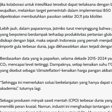
Jika kolaborasi untuk intesifikasi tersebut dapat terlaksana denga
wujudkan, melainkan target pemerintah dalam implementasi B50 pad
diperkirakan membutuhkan pasokan sekitar 20,11 juta kiloliter.
Lebih jauh, dalam paparannya, Jatmiko turut menyinggung bahwa
yang berpotensi berdampak terhadap produktivitas pertanian global
disikapi dengan bijak, maka sejarah Indonesia yang pernah menjadi
importir gula terbesar dunia, juga dikhawatirkan akan terjadi den
Berdasarkan data yang ia paparkan, selama dekade 2015-2024 yang
CO₂ mencapai level tertinggi. Dampaknya, setiap kenaikan suhu 1
yang disebut sebagai ‘climateflation’-kenaikan harga pangan akibat
“Sehingga ini memerlukan solusi berkelanjutan yang hanya dapat d
akademisi,” tuturnya lagi.
Sebagai produsen minyak sawit mentah (CPO) terbesar dunia ya
memiliki peran krusial. Namun, industri ini menghadapi tantangan 