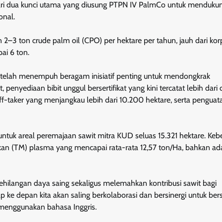
dari dua kunci utama yang diusung PTPN IV PalmCo untuk menduku
onal.
an 2–3 ton crude palm oil (CPO) per hektare per tahun, jauh dari kor
ai 6 ton.
 telah menempuh beragam inisiatif penting untuk mendongkrak
enyediaan bibit unggul bersertifikat yang kini tercatat lebih dari 
ff-taker yang menjangkau lebih dari 10.200 hektare, serta penguat
k areal peremajaan sawit mitra KUD seluas 15.321 hektare. Kebe
lkan (TM) plasma yang mencapai rata-rata 12,57 ton/Ha, bahkan ad
 kehilangan daya saing sekaligus melemahkan kontribusi sawit bagi
p ke depan kita akan saling berkolaborasi dan bersinergi untuk be
 menggunakan bahasa Inggris.