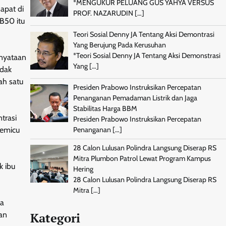
*MENGUKUR PELUANG GUS YAHYA VERSUS
apat di
PROF. NAZARUDIN
[…]
 B50 itu
Teori Sosial Denny JA Tentang Aksi Demontrasi
Yang Berujung Pada Kerusuhan
*Teori Sosial Denny JA Tentang Aksi Demonstrasi
enyataan
Yang
[…]
idak
ah satu
Presiden Prabowo Instruksikan Percepatan
Penanganan Pemadaman Listrik dan Jaga
Stabilitas Harga BBM
trasi
Presiden Prabowo Instruksikan Percepatan
memicu
Penanganan
[…]
28 Calon Lulusan Polindra Langsung Diserap RS
Mitra Plumbon Patrol Lewat Program Kampus
k ibu
Hering
28 Calon Lulusan Polindra Langsung Diserap RS
Mitra
[…]
ia
dan
Kategori