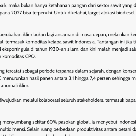
n baik, maka bukan hanya ketahanan pangan dari sektor sawit yang d
a 2027 bisa terpenuhi. Untuk diketahui, target alokasi biodiesel
 perubahan iklim bukan lagi ancaman di masa depan, melainkan k
, termasuk komoditas kelapa sawit Indonesia. Tantangan ini jika t
 eksportir gula di tahun 1930-an silam, dan kini malah menjadi sal
gan komoditas CPO.
 tercatat sebagai periode terpanas dalam sejarah, dengan konsen
°C menurunkan hasil panen antara 3,1 hingga 7,4 persen sehingga 
 anomali iklim.
iwujudkan melalui kolaborasi seluruh stakeholders, termasuk bapa
ng menyumbang sekitar 60% pasokan global, ia menyebut Indones
multidimensi. Selain ruang perbedaan produktivitas antara petani 