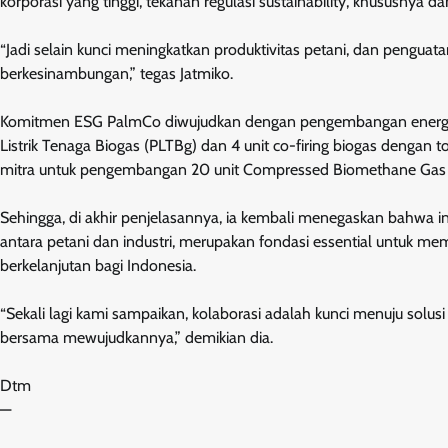
korporasi yang tinggi, tekanan regulasi sustainability, khususnya d
“Jadi selain kunci meningkatkan produktivitas petani, dan penguat
berkesinambungan,” tegas Jatmiko.
Komitmen ESG PalmCo diwujudkan dengan pengembangan energi b
Listrik Tenaga Biogas (PLTBg) dan 4 unit co-firing biogas dengan
mitra untuk pengembangan 20 unit Compressed Biomethane Gas (CBG
Sehingga, di akhir penjelasannya, ia kembali menegaskan bahwa inves
antara petani dan industri, merupakan fondasi essential untuk
berkelanjutan bagi Indonesia.
“Sekali lagi kami sampaikan, kolaborasi adalah kunci menuju solus
bersama mewujudkannya,” demikian dia.
Dtm
—