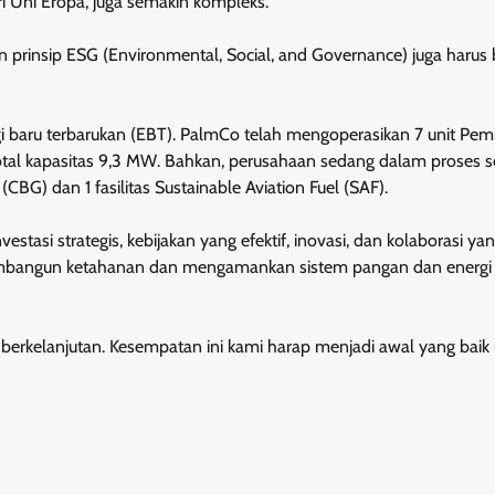
ari Uni Eropa, juga semakin kompleks.
an prinsip ESG (Environmental, Social, and Governance) juga harus 
aru terbarukan (EBT). PalmCo telah mengoperasikan 7 unit Pem
 total kapasitas 9,3 MW. Bahkan, perusahaan sedang dalam proses s
) dan 1 fasilitas Sustainable Aviation Fuel (SAF).
tasi strategis, kebijakan yang efektif, inovasi, dan kolaborasi yan
 membangun ketahanan dan mengamankan sistem pangan dan energi
i berkelanjutan. Kesempatan ini kami harap menjadi awal yang baik