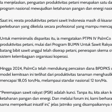
Ia menjelaskan, penguatan produktivitas petani merupakan satu 
program nasional mewujudkan ketahanan pangan dan energi nasi
Saat ini, rerata produktivitas petani sawit Indonesia masih di kisar
perkebunan yang dikelola secara profesional yang mampu mencap
Untuk meminimalis disparitas itu, ia mengatakan PTPN IV PalmCo
produktivitas petani, mulai dari Program BUMN Untuk Sawit Rakyat, p
batang bibit sawit unggul telah diserap petani, penerapan skema o
sistem kelembagaan organisasi koperasi.
Hingga 2024, PalmCo telah mendukung pencairan dana BPDPKS untu
model kemitraan ini terlihat dari produktivitas tanaman menghasi
mencapai 18,05 ton/Ha, melampaui standar nasional 12 ton/Ha.
“Peremajaan sawit rakyat (PSR) adalah kunci. Tanpa itu, kita akan
ketahanan pangan dan energi. Dan melalui forum ini, kami berhara
sama memperkuat inisatif ini,” jelas Jatmiko yang disampaikannya