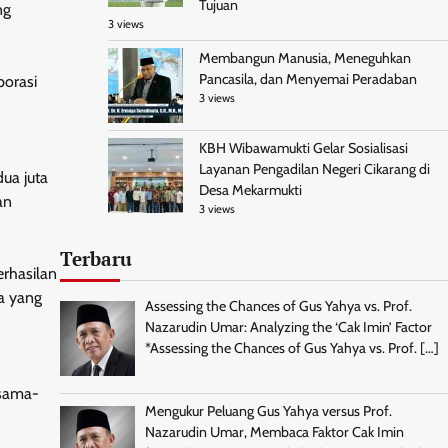
Tujuan
ng
3 views
Membangun Manusia, Meneguhkan
Pancasila, dan Menyemai Peradaban
porasi
3 views
KBH Wibawamukti Gelar Sosialisasi
Layanan Pengadilan Negeri Cikarang di
dua juta
Desa Mekarmukti
an
3 views
Terbaru
rhasilan
a yang
Assessing the Chances of Gus Yahya vs. Prof.
Nazarudin Umar: Analyzing the ‘Cak Imin’ Factor
*Assessing the Chances of Gus Yahya vs. Prof.
[…]
rsama-
Mengukur Peluang Gus Yahya versus Prof.
Nazarudin Umar, Membaca Faktor Cak Imin