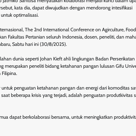
tmiko Santosa menyatakan kolaborasi menjadi kunci dalam up
sebut, kata dia, dapat diwujudkan dengan mendorong intesifikasi
 untuk optimalisasi.
ternasional, The 2nd International Conference on Agirculture, Foo
an Fakultas Pertanian seluruh Indonesia, dosen, peneliti, dan mah
baru, Sabtu hari ini (30/8/2025).
elahan dunia seperti Johan Kieft ahli lingkungan Badan Perserikata
ang merupakan peneliti bidang ketahanan pangan lulusan Gifu Unive
Filipina.
ntuk penguatan ketahanan pangan dan energi dari komoditas saw
t beberapa krisis yang terjadi, adalah penguatan produtkivitas s
semua dapat berkolaborasi bersama, untuk meningkatkan produktivit