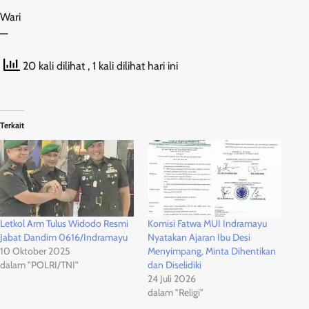
Wari
—
20 kali dilihat
, 1 kali dilihat hari ini
Terkait
Letkol Arm Tulus Widodo Resmi
Komisi Fatwa MUI Indramayu
Jabat Dandim 0616/Indramayu
Nyatakan Ajaran Ibu Desi
10 Oktober 2025
Menyimpang, Minta Dihentikan
dalam "POLRI/TNI"
dan Diselidiki
24 Juli 2026
dalam "Religi"