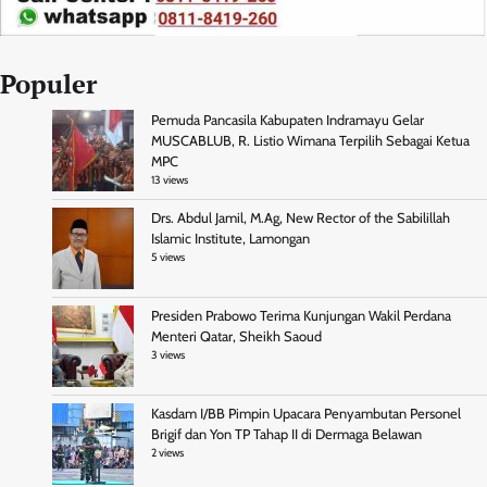
Populer
Pemuda Pancasila Kabupaten Indramayu Gelar
MUSCABLUB, R. Listio Wimana Terpilih Sebagai Ketua
MPC
13 views
Drs. Abdul Jamil, M.Ag, New Rector of the Sabilillah
Islamic Institute, Lamongan
5 views
Presiden Prabowo Terima Kunjungan Wakil Perdana
Menteri Qatar, Sheikh Saoud
3 views
Kasdam I/BB Pimpin Upacara Penyambutan Personel
Brigif dan Yon TP Tahap II di Dermaga Belawan
2 views