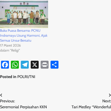
Buka Puasa Bersama: PCNU
Indramayu Usung Harmoni, Ajak
Semua Unsur Bersatu
17 Maret 2026
dalam "Religi"
Facebook
WhatsApp
Telegram
X
Print
Share
Posted in
POLRI/TNI
Navigasi
Previous:
Next:
pos
Seremonial Perpisahan KKN
Tari Medley “Wonderful