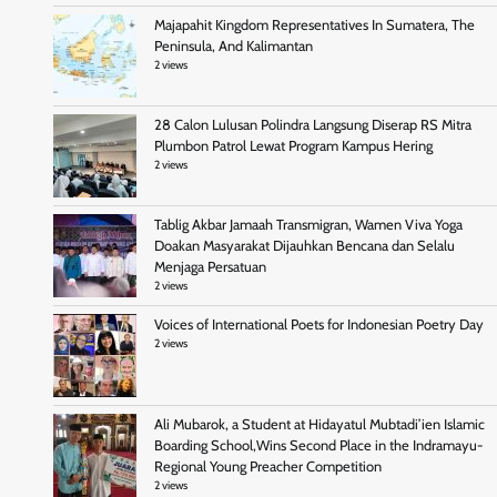
Majapahit Kingdom Representatives In Sumatera, The
Peninsula, And Kalimantan
2 views
28 Calon Lulusan Polindra Langsung Diserap RS Mitra
Plumbon Patrol Lewat Program Kampus Hering
2 views
Tablig Akbar Jamaah Transmigran, Wamen Viva Yoga
Doakan Masyarakat Dijauhkan Bencana dan Selalu
Menjaga Persatuan
2 views
Voices of International Poets for Indonesian Poetry Day
2 views
Ali Mubarok, a Student at Hidayatul Mubtadi’ien Islamic
Boarding School,Wins Second Place in the Indramayu-
Regional Young Preacher Competition
2 views