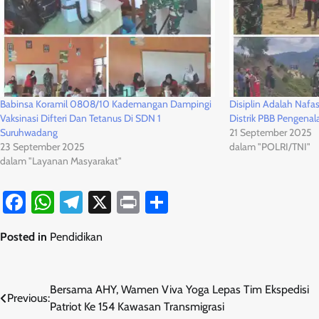
Babinsa Koramil 0808/10 Kademangan Dampingi
Disiplin Adalah Nafa
Vaksinasi Difteri Dan Tetanus Di SDN 1
Distrik PBB Pengenal
Suruhwadang
21 September 2025
23 September 2025
dalam "POLRI/TNI"
dalam "Layanan Masyarakat"
Facebook
WhatsApp
Telegram
X
Print
Share
Posted in
Pendidikan
Navigasi
Bersama AHY, Wamen Viva Yoga Lepas Tim Ekspedisi
Previous:
Patriot Ke 154 Kawasan Transmigrasi