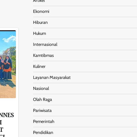
Artikel
Ekonomi
Hiburan
Hukum
Internasional
Kamtibmas
Kuliner
Layanan Masyarakat
Nasional
Olah Raga
Pariwisata
UNNES
I
Pemerintah
T
Pendidikan
GI