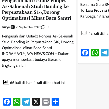
Pengasuh dan Ustadz Ponpes
Bersama Guru S
As-Sakienah Studi Banding ke
Tolikara Provins
Perpustakaan S16,Dorong
Karubaga, 19 Janu
Optimalisasi Minat Baca Santri
Nuryaji
0
21 September 2025
42 kali diliha
Pengasuh dan Ustadz Ponpes As-Sakienah
Studi Banding ke Perpustakaan S16, Dorong
Optimalisasi Minat Baca Santri
Faceb
Wh
INDRAMAYU-JAYA NEWS.COM – Dalam
upaya memperkuat budaya literasi di
lingkungan […]
66 kali dilihat
, 1 kali dilihat hari ini
Facebook
WhatsApp
Telegram
X
Print
Share