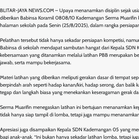
BLITAR-JAYA NEWS.COM – Upaya menanamkan disiplin sejak usia di
diberikan Babinsa Koramil 0808/10 Kademangan Serma Muarifin k
halaman sekolah pada Senin (25/8/2025), dalam rangka persiapa
Pelatihan tersebut tidak hanya sekadar persiapan kompetisi, nam
Babinsa di sekolah mendapat sambutan hangat dari Kepala SDN K
kebersamaan yang ditanamkan melalui latihan PBB merupakan bek
jawab, serta mampu bekerjasama.
Materi latihan yang diberikan meliputi gerakan dasar di tempat sep
berpindah arah seperti hadap kanan/kiri, hadap serong, dan balik k
tegap dan langkah biasa yang menekankan keseragaman gerak d
Serma Muarifin menegaskan latihan ini bertujuan menanamkan kepe
tidak hanya siap tampil di lomba, tetapi juga mampu menanamkan ni
Apresiasi juga disampaikan Kepala SDN Kademangan 05 yang meni
bagi anak-anak. “Ini bukan hanya sekadar latihan lomba, tetapi j