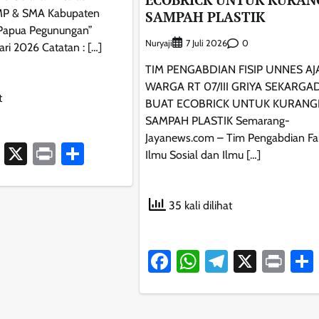
MP & SMA Kabupaten
SAMPAH PLASTIK
i Papua Pegunungan”
Nuryaji
0
7 Juli 2026
ari 2026 Catatan : […]
TIM PENGABDIAN FISIP UNNES A
WARGA RT 07/III GRIYA SEKARGA
t
BUAT ECOBRICK UNTUK KURANG
SAMPAH PLASTIK Semarang-
Jayanews.com – Tim Pengabdian Fa
ook
atsApp
Telegram
X
Print
Share
Ilmu Sosial dan Ilmu […]
35 kali dilihat
Facebook
WhatsApp
Telegram
X
Pri