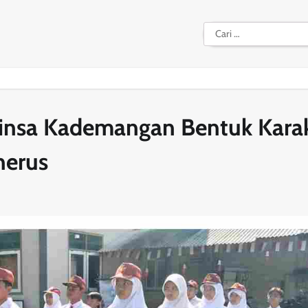
Cari
untuk:
binsa Kademangan Bentuk Kara
nerus