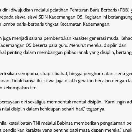
ni diwujudkan melalui pelatihan Peraturan Baris Berbaris (PBB)
epada siswa-siswi SDN Kademangan 05. Kegiatan ini berlangsung
n lomba baris-berbaris tingkat Kecamatan Kademangan.
un juga menjadi sarana pembentukan karakter generasi muda. Kehad
ademangan 05 beserta para guru. Menurut mereka, disiplin dan
al penting dalam membangun pribadi anak yang disiplin, bertan
erti sikap sempurna, sikap istirahat, hingga penghormatan, serta g
anan. Tidak hanya itu, siswa juga dilatih gerakan berjalan dengan l
an kekompakan tim.
rcayaan diri sekaligus membentuk mental disiplin. “Kami ingin ad
lai disiplin dalam kehidupan sehari-hari,” tegasnya.
lai keterlibatan TNI melalui Babinsa memberikan pengalaman be
uga pendidikan karakter yang penting bagi masa depan mereka,” ung