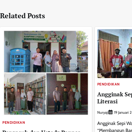
pos
Related Posts
PENDIDIKAN
Angginak Se
Literasi
Nuryaji
19 Januari 
PENDIDIKAN
Angginak Sepi Wa
“Membangun Basis