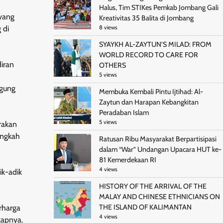
Halus, Tim STIKes Pemkab Jombang Gali
 yang
Kreativitas 35 Balita di Jombang
 di
8 views
SYAYKH AL-ZAYTUN’S MILAD: FROM
WORLD RECORD TO CARE FOR
iran
OTHERS
5 views
ggung
Membuka Kembali Pintu Ijtihad: Al-
Zaytun dan Harapan Kebangkitan
Peradaban Islam
5 views
erakan
angkah
Ratusan Ribu Masyarakat Berpartisipasi
dalam “War” Undangan Upacara HUT ke-
81 Kemerdekaan RI
4 views
ik-adik
HISTORY OF THE ARRIVAL OF THE
MALAY AND CHINESE ETHNICIANS ON
THE ISLAND OF KALIMANTAN
rharga
4 views
kapnya.