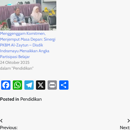
Menggenggam Komitmen,
Menjemput Masa Depan: Sinergi
PKBM Al-Zaytun – Disdik
Indramayu Menaikkan Angka
Partisipasi Belajar
24 Oktober 2025
dalam "Pendidikan"
Facebook
WhatsApp
Telegram
X
Print
Share
Posted in
Pendidikan
Navigasi
Previous:
Next: