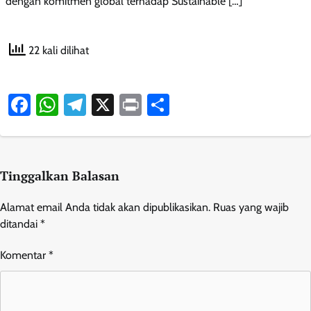
dengan komitmen global terhadap Sustainable […]
22 kali dilihat
Facebook
WhatsApp
Telegram
X
Print
Share
Tinggalkan Balasan
Alamat email Anda tidak akan dipublikasikan.
Ruas yang wajib
ditandai
*
Komentar
*