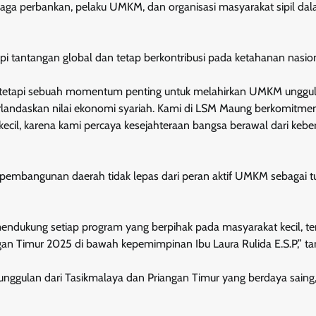
baga perbankan, pelaku UMKM, dan organisasi masyarakat sipil da
tantangan global dan tetap berkontribusi pada ketahanan nasion
l, tetapi sebuah momentum penting untuk melahirkan UMKM unggul
berlandaskan nilai ekonomi syariah. Kami di LSM Maung berkomitme
ecil, karena kami percaya kesejahteraan bangsa berawal dari keb
pembangunan daerah tidak lepas dari peran aktif UMKM sebagai t
mendukung setiap program yang berpihak pada masyarakat kecil, t
iangan Timur 2025 di bawah kepemimpinan Ibu Laura Rulida E.S.P,” t
ulan dari Tasikmalaya dan Priangan Timur yang berdaya saing, 