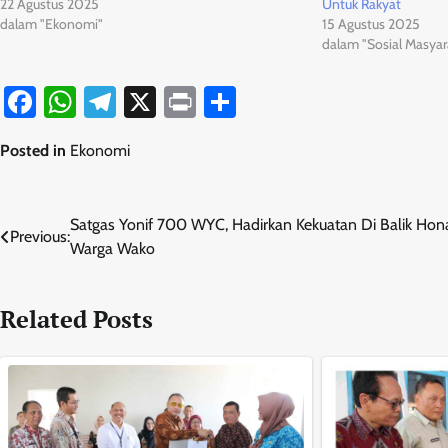
22 Agustus 2025
Untuk Rakyat
dalam "Ekonomi"
15 Agustus 2025
dalam "Sosial Masyar
Facebook
WhatsApp
Telegram
X
Print
Share
Posted in
Ekonomi
Navigasi
Satgas Yonif 700 WYC, Hadirkan Kekuatan Di Balik Hon
Previous:
Warga Wako
pos
Related Posts