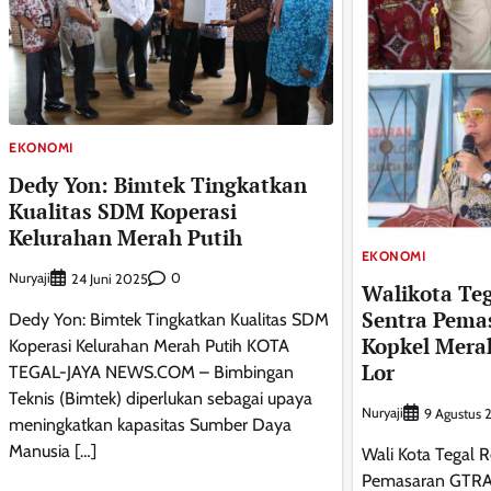
EKONOMI
Dedy Yon: Bimtek Tingkatkan
Kualitas SDM Koperasi
Kelurahan Merah Putih
EKONOMI
Nuryaji
0
24 Juni 2025
Walikota Te
Sentra Pema
Dedy Yon: Bimtek Tingkatkan Kualitas SDM
Kopkel Mera
Koperasi Kelurahan Merah Putih KOTA
Lor
TEGAL-JAYA NEWS.COM – Bimbingan
Teknis (Bimtek) diperlukan sebagai upaya
Nuryaji
9 Agustus 
meningkatkan kapasitas Sumber Daya
Manusia […]
Wali Kota Tegal 
Pemasaran GTRA 