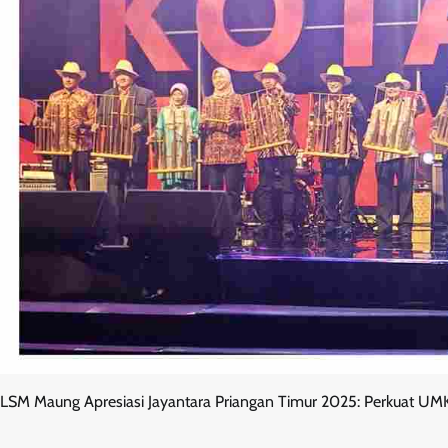
LSM Maung Apresiasi Jayantara Priangan Timur 2025: Perkuat UMK