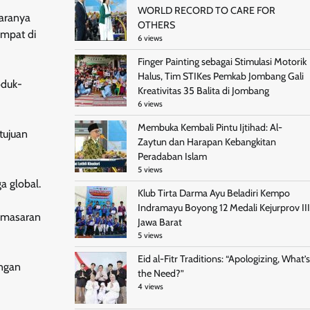
WORLD RECORD TO CARE FOR
aranya
OTHERS
empat di
6 views
Finger Painting sebagai Stimulasi Motorik
Halus, Tim STIKes Pemkab Jombang Gali
oduk-
Kreativitas 35 Balita di Jombang
6 views
Membuka Kembali Pintu Ijtihad: Al-
tujuan
Zaytun dan Harapan Kebangkitan
Peradaban Islam
5 views
a global.
Klub Tirta Darma Ayu Beladiri Kempo
Indramayu Boyong 12 Medali Kejurprov III
pemasaran
Jawa Barat
5 views
Eid al-Fitr Traditions: “Apologizing, What’s
engan
the Need?”
4 views