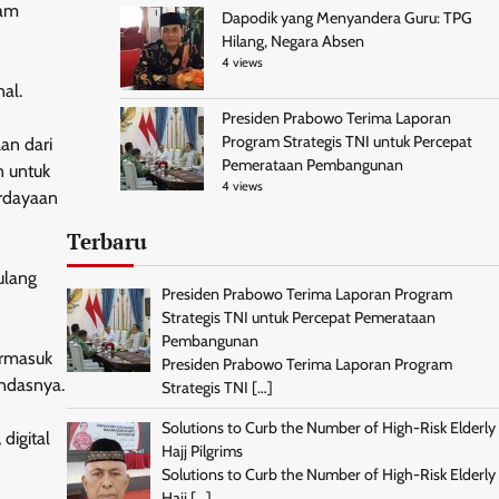
lam
Dapodik yang Menyandera Guru: TPG
Hilang, Negara Absen
4 views
al.
Presiden Prabowo Terima Laporan
Program Strategis TNI untuk Percepat
an dari
Pemerataan Pembangunan
n untuk
4 views
erdayaan
Terbaru
ulang
Presiden Prabowo Terima Laporan Program
Strategis TNI untuk Percepat Pemerataan
Pembangunan
ermasuk
Presiden Prabowo Terima Laporan Program
andasnya.
Strategis TNI
[…]
Solutions to Curb the Number of High-Risk Elderly
digital
Hajj Pilgrims
Solutions to Curb the Number of High-Risk Elderly
Hajj
[…]