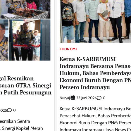
EKONOMI
Ketua K-SARBUMUSI
Indramayu Bersama Penas
Hukum, Bahas Pemberday
gal Resmikan
Ekonomi Buruh Dengan P
saran GTRA Sinergi
Persero Indramayu
h Putih Pesurungan
Nuryaji
0
23 Juni 2026
Ketua K-SARBUMUSI Indramayu B
0
2025
Penasehat Hukum, Bahas Pemberd
Resmikan Sentra
Ekonomi Buruh Dengan PNM Perse
Sinergi Kopkel Merah
Indramayu Indramayu, Jaya News.