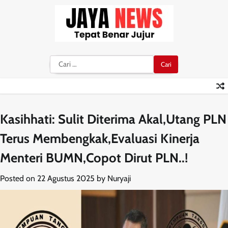
Skip
to
content
Cari
untuk:
Kasihhati: Sulit Diterima Akal,Utang PLN
Terus Membengkak,Evaluasi Kinerja
Menteri BUMN,Copot Dirut PLN..!
Posted on
22 Agustus 2025
by
Nuryaji