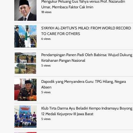
Mengukur Peluang Gus Yahya versus Prof. Nazarudin
Umar, Membaca Faktor Cak Imin
18 views
SYAYKH AL-ZAYTUN’S MILAD: FROM WORLD RECORD
TO CARE FOR OTHERS
6 views
Pendampingan Panen Padi Oleh Babinsa: Wujud Dukung
Ketahanan Pangan Nasional
5 views
Dapodik yang Menyandera Guru: TPG Hilang, Negara
Absen
5 views
Klub Tirta Darma Ayu Beladiri Kempo Indramayu Boyong
12 Medali Kejurprov III Jawa Barat
5 views