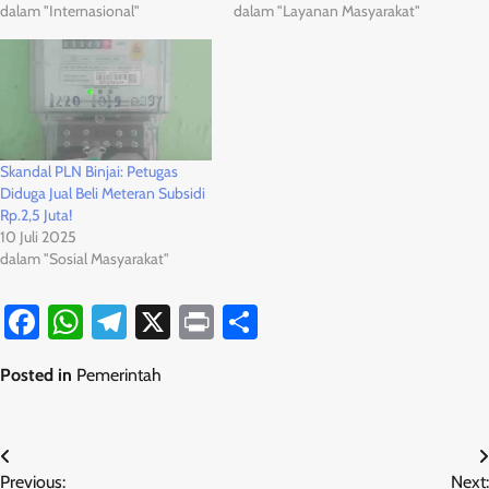
dalam "Internasional"
dalam "Layanan Masyarakat"
Skandal PLN Binjai: Petugas
Diduga Jual Beli Meteran Subsidi
Rp.2,5 Juta!
10 Juli 2025
dalam "Sosial Masyarakat"
Facebook
WhatsApp
Telegram
X
Print
Share
Posted in
Pemerintah
Navigasi
Previous:
Next: