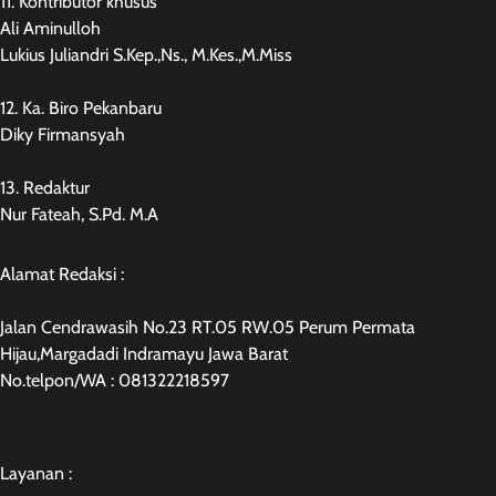
11. Kontributor khusus
Ali Aminulloh
Lukius Juliandri S.Kep.,Ns., M.Kes.,M.Miss
12. Ka. Biro Pekanbaru
Diky Firmansyah
13. Redaktur
Nur Fateah, S.Pd. M.A
Alamat Redaksi :
Jalan Cendrawasih No.23 RT.05 RW.05 Perum Permata
Hijau,Margadadi Indramayu Jawa Barat
No.telpon/WA : 081322218597
Layanan :