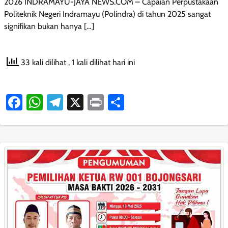
2026 INDRAMAYU-JAYA NEWS.COM – Capaian Perpustakaan
Politeknik Negeri Indramayu (Polindra) di tahun 2025 sangat
signifikan bukan hanya […]
33 kali dilihat
, 1 kali dilihat hari ini
Facebook
WhatsApp
Telegram
X
Print
Share