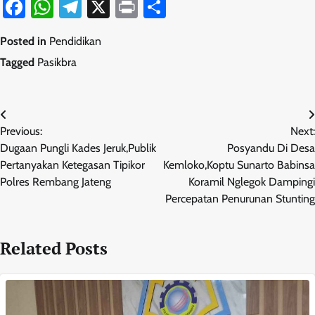
Facebook
WhatsApp
Telegram
X
Print
Share
Posted in
Pendidikan
Tagged
Pasikbra
Navigasi
Previous:
Next:
pos
Dugaan Pungli Kades Jeruk,Publik
Posyandu Di Desa
Pertanyakan Ketegasan Tipikor
Kemloko,Koptu Sunarto Babinsa
Polres Rembang Jateng
Koramil Nglegok Dampingi
Percepatan Penurunan Stunting
Related Posts