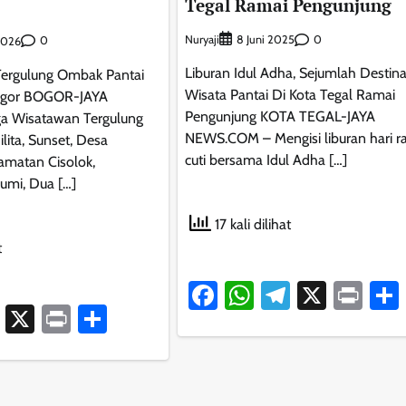
Tegal Ramai Pengunjung
Nuryaji
0
8 Juni 2025
0
 2026
Liburan Idul Adha, Sejumlah Destina
Tergulung Ombak Pantai
Wisata Pantai Di Kota Tegal Ramai
 Bogor BOGOR-JAYA
Pengunjung KOTA TEGAL-JAYA
a Wisatawan Tergulung
NEWS.COM – Mengisi liburan hari r
lita, Sunset, Desa
cuti bersama Idul Adha […]
amatan Cisolok,
umi, Dua […]
17 kali dilihat
t
Facebook
WhatsApp
Telegram
X
Pri
ook
atsApp
Telegram
X
Print
Share