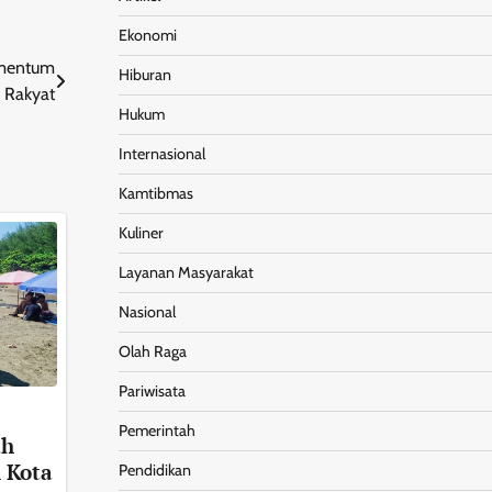
Ekonomi
omentum
Hiburan
o Rakyat
Hukum
Internasional
Kamtibmas
Kuliner
Layanan Masyarakat
Nasional
Olah Raga
Pariwisata
Pemerintah
ah
i Kota
Pendidikan