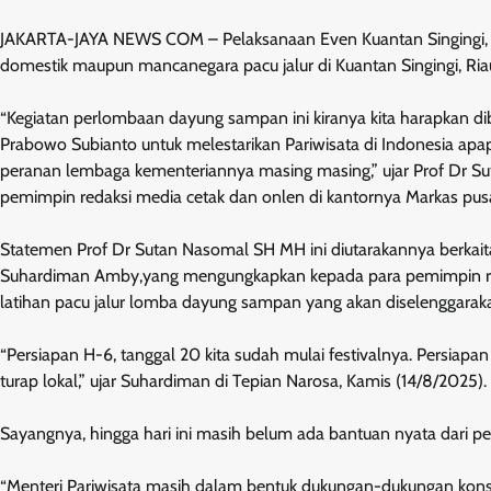
JAKARTA-JAYA NEWS COM – Pelaksanaan Even Kuantan Singingi, Pes
domestik maupun mancanegara pacu jalur di Kuantan Singingi, Riau
“Kegiatan perlombaan dayung sampan ini kiranya kita harapkan dib
Prabowo Subianto untuk melestarikan Pariwisata di Indonesia apap
peranan lembaga kementeriannya masing masing,” ujar Prof Dr S
pemimpin redaksi media cetak dan onlen di kantornya Markas pusat
Statemen Prof Dr Sutan Nasomal SH MH ini diutarakannya berkait
Suhardiman Amby,yang mengungkapkan kepada para pemimpin re
latihan pacu jalur lomba dayung sampan yang akan diselenggaraka
“Persiapan H-6, tanggal 20 kita sudah mulai festivalnya. Persiapa
turap lokal,” ujar Suhardiman di Tepian Narosa, Kamis (14/8/2025).
Sayangnya, hingga hari ini masih belum ada bantuan nyata dari pem
“Menteri Pariwisata masih dalam bentuk dukungan-dukungan konse