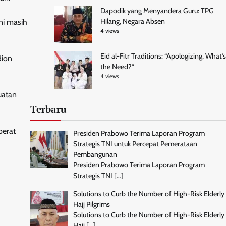
Dapodik yang Menyandera Guru: TPG
Hilang, Negara Absen
ni masih
4 views
Eid al-Fitr Traditions: “Apologizing, What’s
dion
the Need?”
4 views
uatan
Terbaru
berat
Presiden Prabowo Terima Laporan Program
Strategis TNI untuk Percepat Pemerataan
Pembangunan
Presiden Prabowo Terima Laporan Program
Strategis TNI
[…]
Solutions to Curb the Number of High-Risk Elderly
Hajj Pilgrims
Solutions to Curb the Number of High-Risk Elderly
Hajj
[…]