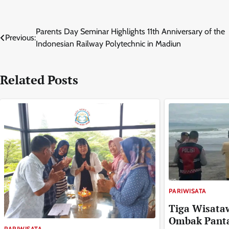
Navigasi
Parents Day Seminar Highlights 11th Anniversary of the
Previous:
Indonesian Railway Polytechnic in Madiun
pos
Related Posts
PARIWISATA
Tiga Wisata
Ombak Pantai
PARIWISATA