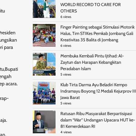
WORLD RECORD TO CARE FOR
itu
OTHERS
6 views
Finger Painting sebagai Stimulasi Motorik
Presiden
Halus, Tim STIKes Pemkab Jombang Gali
ungsikan
Kreativitas 35 Balita di Jombang
6 views
i para
Membuka Kembali Pintu Ijtihad: Al-
Zaytun dan Harapan Kebangkitan
Peradaban Islam
tu,Bupati
5 views
tengah
ep acara.
Klub Tirta Darma Ayu Beladiri Kempo
Indramayu Boyong 12 Medali Kejurprov III
Jawa Barat
urap-
5 views
Ratusan Ribu Masyarakat Berpartisipasi
aja.
dalam “War” Undangan Upacara HUT ke-
81 Kemerdekaan RI
4 views
an.