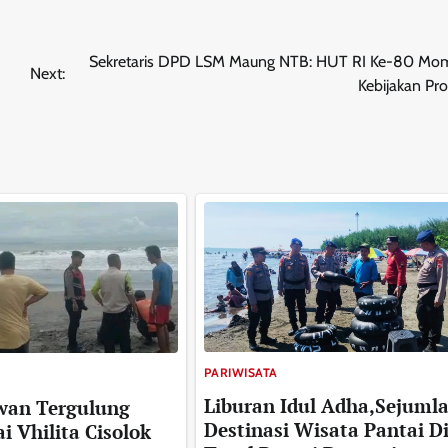
Sekretaris DPD LSM Maung NTB: HUT RI Ke-80 M
Next:
Kebijakan Pr
PARIWISATA
Liburan Idul Adha,Sejuml
wan Tergulung
Destinasi Wisata Pantai D
 Vhilita Cisolok