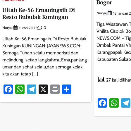
Bogor
Ultah Ke-56 Ernaningsih Di
Nuryaji
18 Januari
Resto Bubulak Kuningan
Tiga Wisatawan 
Nuryaji
0
11 Mei 2025
Vhilita Cisolok
NEWS.COM – Tig
Ultah Ke-56 Ernaningaih Di Resto Bubulak
Ombak Pantai Vhi
Kuningan KUNINGAN-JAYANEWS.COM-
Karangpapak Kec
Semoga Tuhan selalu memberkati dan
Kabupaten Sukab
melindungi setiap langkahmu,Erna,panjang
umur dan sehat selalu,dan semoga kelak
kita akan tetap […]
27 kali diliha
Facebook
WhatsApp
Telegram
X
Print
Share
Faceb
Wh