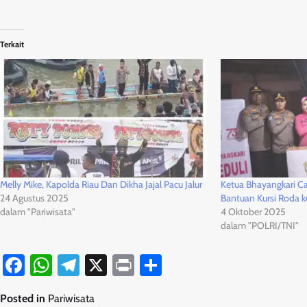
Terkait
Melly Mike, Kapolda Riau Dan Dikha Jajal Pacu Jalur
Ketua Bhayangkari C
24 Agustus 2025
Bantuan Kursi Roda 
dalam "Pariwisata"
4 Oktober 2025
dalam "POLRI/TNI"
Facebook
WhatsApp
Telegram
X
Print
Share
Posted in
Pariwisata