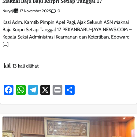
Maknai Baju Baju Korpri Setiap Tanggal 17
Nuryaji
0
17 November 2025
Kasi Adm. Kamtib Pimpin Apel Pagi, Ajak Seluruh ASN Maknai
Baju Korpri Setiap Tanggal 17 PEKANBARU-JAYA NEWS.COM –
Kepala Seksi Administrasi Keamanan dan Ketertiban, Edoward
[…]
13 kali dilihat
Facebook
WhatsApp
Telegram
X
Print
Share