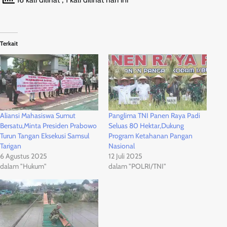
Terkait
Aliansi Mahasiswa Sumut
Panglima TNI Panen Raya Padi
Bersatu,Minta Presiden Prabowo
Seluas 80 Hektar,Dukung
Turun Tangan Eksekusi Samsul
Program Ketahanan Pangan
Tarigan
Nasional
6 Agustus 2025
12 Juli 2025
dalam "Hukum"
dalam "POLRI/TNI"