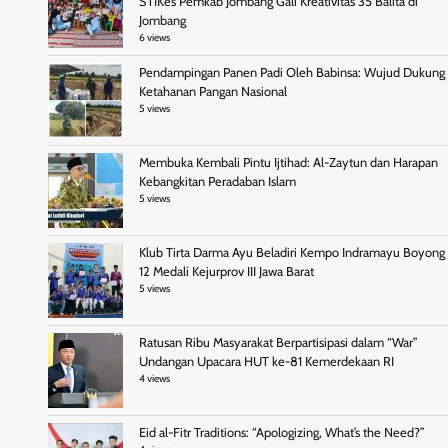
STIKes Pemkab Jombang Gali Kreativitas 35 Balita di
Jombang
6 views
Pendampingan Panen Padi Oleh Babinsa: Wujud Dukung
Ketahanan Pangan Nasional
5 views
Membuka Kembali Pintu Ijtihad: Al-Zaytun dan Harapan
Kebangkitan Peradaban Islam
5 views
Klub Tirta Darma Ayu Beladiri Kempo Indramayu Boyong
12 Medali Kejurprov III Jawa Barat
5 views
Ratusan Ribu Masyarakat Berpartisipasi dalam “War”
Undangan Upacara HUT ke-81 Kemerdekaan RI
4 views
Eid al-Fitr Traditions: “Apologizing, What’s the Need?”