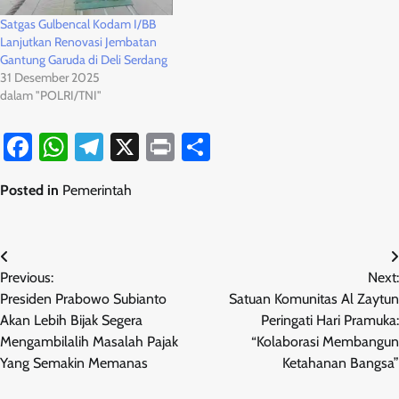
Satgas Gulbencal Kodam I/BB
Lanjutkan Renovasi Jembatan
Gantung Garuda di Deli Serdang
31 Desember 2025
dalam "POLRI/TNI"
Facebook
WhatsApp
Telegram
X
Print
Share
Posted in
Pemerintah
Navigasi
Previous:
Next:
pos
Presiden Prabowo Subianto
Satuan Komunitas Al Zaytun
Akan Lebih Bijak Segera
Peringati Hari Pramuka:
Mengambilalih Masalah Pajak
“Kolaborasi Membangun
Yang Semakin Memanas
Ketahanan Bangsa”