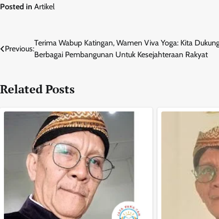
Posted in
Artikel
Navigasi
Terima Wabup Katingan, Wamen Viva Yoga: Kita Dukun
Previous:
Berbagai Pembangunan Untuk Kesejahteraan Rakyat
pos
Related Posts