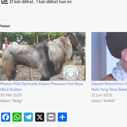
21 kali dilihat
, 1 kali dilihat hari ini
Terkait
Muatan Nilai Spiritualis Dalam Perayaan Hari Raya
Sejarah Perselisihan
Idhul Qurban
Nabi Yang Terus Berk
30 Mei 2025
22 Juni 2025
dalam "Religi"
dalam "Artikel"
Facebook
WhatsApp
Telegram
X
Print
Share