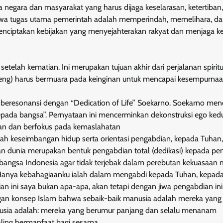
negara dan masyarakat yang harus dijaga keselarasan, ketertiban
a tugas utama pemerintah adalah memperindah, memelihara, d
nciptakan kebijakan yang menyejahterakan rakyat dan menjaga ke
elah kematian. Ini merupakan tujuan akhir dari perjalanan spiritu
geng) harus bermuara pada keinginan untuk mencapai kesempurna
m beresonansi dengan “Dedication of Life” Soekarno. Soekarno me
pada bangsa”. Pernyataan ini mencerminkan dekonstruksi ego ked
aan dan berfokus pada kemaslahatan
afah keseimbangan hidup serta orientasi pengabdian, kepada Tuhan
 dunia merupakan bentuk pengabdian total (dedikasi) kepada pen
bangsa Indonesia agar tidak terjebak dalam perebutan kekuasaan m
Hanya kebahagiaanku ialah dalam mengabdi kepada Tuhan, kepad
dian ini saya bukan apa-apa, akan tetapi dengan jiwa pengabdian in
gan konsep Islam bahwa sebaik-baik manusia adalah mereka yang
nusia adalah: mereka yang berumur panjang dan selalu menanam
aling bermanfaat bagi sesama.