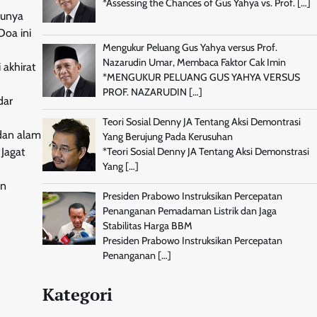
*Assessing the Chances of Gus Yahya vs. Prof.
[…]
dunya
Doa ini
Mengukur Peluang Gus Yahya versus Prof.
Nazarudin Umar, Membaca Faktor Cak Imin
 akhirat
*MENGUKUR PELUANG GUS YAHYA VERSUS
PROF. NAZARUDIN
[…]
dar
Teori Sosial Denny JA Tentang Aksi Demontrasi
 dan alam
Yang Berujung Pada Kerusuhan
Jagat
*Teori Sosial Denny JA Tentang Aksi Demonstrasi
Yang
[…]
an
Presiden Prabowo Instruksikan Percepatan
Penanganan Pemadaman Listrik dan Jaga
Stabilitas Harga BBM
Presiden Prabowo Instruksikan Percepatan
Penanganan
[…]
Kategori