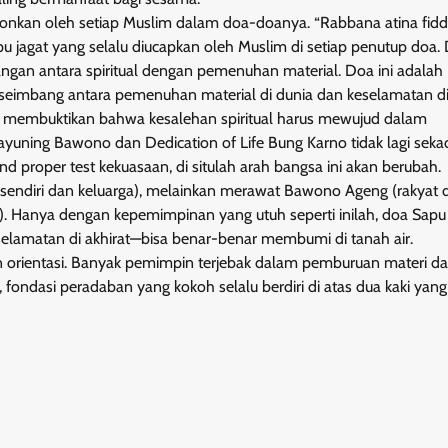
onkan oleh setiap Muslim dalam doa-doanya. “Rabbana atina fid
pu jagat yang selalu diucapkan oleh Muslim di setiap penutup doa. 
gan antara spiritual dengan pemenuhan material. Doa ini adalah
 seimbang antara pemenuhan material di dunia dan keselamatan di
ah membuktikan bahwa kesalehan spiritual harus mewujud dalam
ayuning Bawono dan Dedication of Life Bung Karno tidak lagi seka
 proper test kekuasaan, di situlah arah bangsa ini akan berubah.
 sendiri dan keluarga), melainkan merawat Bawono Ageng (rakyat
 Hanya dengan kepemimpinan yang utuh seperti inilah, doa Sapu 
elamatan di akhirat—bisa benar-benar membumi di tanah air.
n orientasi. Banyak pemimpin terjebak dalam pemburuan materi d
fondasi peradaban yang kokoh selalu berdiri di atas dua kaki yang