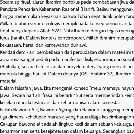
Secara spiritual, ajaran Ibrahim berfokus pada pembebasan ji
Pencipta.Pencarian Kebenaran Rasional (Hanif). Beliau menggunak
hingga menemukan keyakinan bahwa Tuhan sejati tidak boleh tun
Millah Ibrahim secara teologis merujuk pada konsep pemurnian ta
total hanya kepada Allah SWT. Nabi Ibrahim dengan tegas men
lurus (hanif). Dalam konteks kontemporer, Millah Ibrahim merupak
kekuasaan, harta, dan kemewahan duniawi.
Kendati demikian, pembebasan dari perbudakan dalam materi ini tida
ajarannya sangat peduli pada manifestasi fisik, ekonomi, dan sosi
(Baitullah) secara fisik. Ini adalah proyek material yang menjadi
manusia hingga hari ini. Dalam doanya (QS. Ibrahim: 37), Ibrah
material
Dalam falsafah Jawa, kita mengenal konsep ”melu memayu hayuni
Jawa. Secara harfiah, frasa ini berarti “ikut serta memperindah ke
keselamatan, kelestarian, dan keharmonisan alam semesta.
Istilah Bawono Alit, Bawono Ageng, dan Bawono Langgeng merupa
tiga dimensi kehidupan manusia yang harus dijaga keseimbangan
Cakupan bawono alit adalah lingkup kecil dalam sebuah keluarg
keharmonisan serta kesejahteraan dalam keluarga. Sedangkan ba