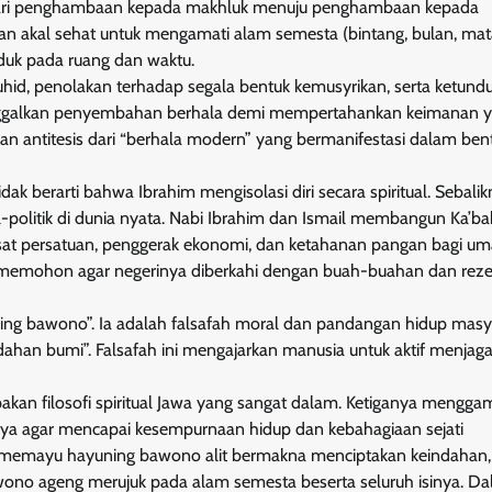
wa dari penghambaan kepada makhluk menuju penghambaan kepada
an akal sehat untuk mengamati alam semesta (bintang, bulan, mat
duk pada ruang dan waktu.
uhid, penolakan terhadap segala bentuk kemusyrikan, serta ketund
inggalkan penyembahan berhala demi mempertahankan keimanan 
an antitesis dari “berhala modern” yang bermanifestasi dalam ben
k berarti bahwa Ibrahim mengisolasi diri secara spiritual. Sebalik
al-politik di dunia nyata. Nabi Ibrahim dan Ismail membangun Ka’b
 pusat persatuan, penggerak ekonomi, dan ketahanan pangan bagi um
im memohon agar negerinya diberkahi dengan buah-buahan dan reze
ng bawono”. Ia adalah falsafah moral dan pandangan hidup masy
indahan bumi”. Falsafah ini mengajarkan manusia untuk aktif menjag
kan filosofi spiritual Jawa yang sangat dalam. Ketiganya mengg
nya agar mencapai kesempurnaan hidup dan kebahagiaan sejati
a, memayu hayuning bawono alit bermakna menciptakan keindahan,
wono ageng merujuk pada alam semesta beserta seluruh isinya. D