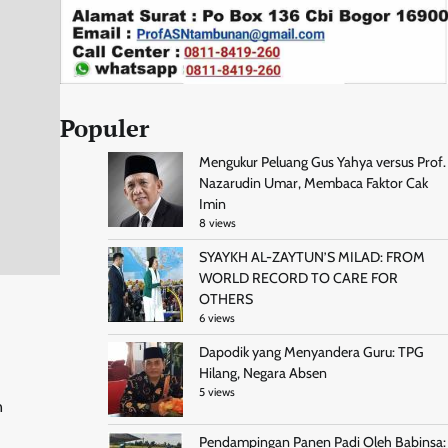
Populer
Mengukur Peluang Gus Yahya versus Prof.
Nazarudin Umar, Membaca Faktor Cak
Imin
8 views
SYAYKH AL-ZAYTUN’S MILAD: FROM
WORLD RECORD TO CARE FOR
OTHERS
6 views
Dapodik yang Menyandera Guru: TPG
Hilang, Negara Absen
5 views
n
Pendampingan Panen Padi Oleh Babinsa: