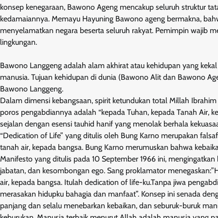
konsep kenegaraan, Bawono Ageng mencakup seluruh struktur tata 
kedamaiannya. Memayu Hayuning Bawono ageng bermakna, bahw
menyelamatkan negara beserta seluruh rakyat. Pemimpin wajib me
lingkungan.
Bawono Langgeng adalah alam akhirat atau kehidupan yang kekal set
manusia. Tujuan kehidupan di dunia (Bawono Alit dan Bawono A
Bawono Langgeng.
Dalam dimensi kebangsaan, spirit ketundukan total Millah Ibrahi
poros pengabdiannya adalah “kepada Tuhan, kepada Tanah Air, ke
sejalan dengan esensi tauhid hanif yang menolak berhala kekuas
“Dedication of Life” yang ditulis oleh Bung Karno merupakan fals
tanah air, kepada bangsa. Bung Karno merumuskan bahwa kebaikan
Manifesto yang ditulis pada 10 September 1966 ini, mengingatkan 
jabatan, dan kesombongan ego. Sang proklamator menegaskan:”
air, kepada bangsa. Itulah dedication of life-ku.Tanpa jiwa pengab
merasakan hidupku bahagia dan manfaat”. Konsep ini senada den
panjang dan selalu menebarkan kebaikan, dan seburuk-buruk ma
keburukan. Manusia terbaik menurut Allah adalah manusia yang p