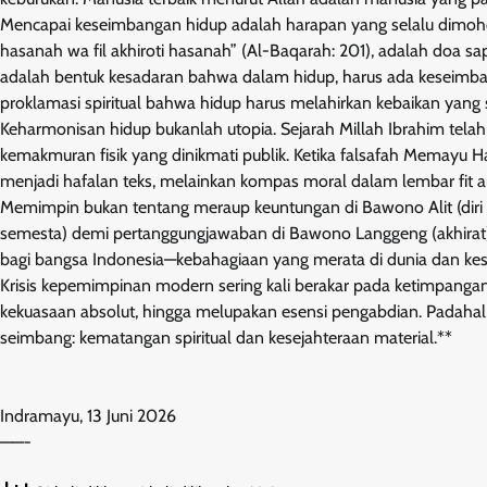
Mencapai keseimbangan hidup adalah harapan yang selalu dimoh
hasanah wa fil akhiroti hasanah” (Al-Baqarah: 201), adalah doa sa
adalah bentuk kesadaran bahwa dalam hidup, harus ada keseimban
proklamasi spiritual bahwa hidup harus melahirkan kebaikan yang
Keharmonisan hidup bukanlah utopia. Sejarah Millah Ibrahim tel
kemakmuran fisik yang dinikmati publik. Ketika falsafah Memayu H
menjadi hafalan teks, melainkan kompas moral dalam lembar fit and
Memimpin bukan tentang meraup keuntungan di Bawono Alit (diri
semesta) demi pertanggungjawaban di Bawono Langgeng (akhirat).
bagi bangsa Indonesia—kebahagiaan yang merata di dunia dan kes
Krisis kepemimpinan modern sering kali berakar pada ketimpanga
kekuasaan absolut, hingga melupakan esensi pengabdian. Padahal, 
seimbang: kematangan spiritual dan kesejahteraan material.**
Indramayu, 13 Juni 2026
——-