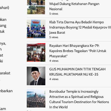
Wujud Dukung Ketahanan Pangan
ahari)
Nasional
5 views
ukan
Klub Tirta Darma Ayu Beladiri Kempo
yang
Indramayu Boyong 12 Medali Kejurprov III
tuk
Jawa Barat
5 views
nya,
Rayakan Hari Bhayangkara Ke-79:
ah
Kapolres Brebes Tegaskan “Polri Untuk
at
Masyarakat”
ki
4 views
GUS MUHAIMIN DAN TITIK TENGAH
arakat
KRUSIAL MUKTAMAR NU KE-35
a
4 views
ambarkan
Borobudur Temple is Increasingly
Attractive as a Spiritual and Religious
Cultural Tourism Destination for Nations
In the World
alam