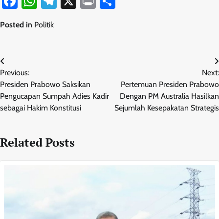
Facebook
WhatsApp
Telegram
X
Print
Share
Posted in
Politik
Navigasi
Previous:
Next:
pos
Presiden Prabowo Saksikan
Pertemuan Presiden Prabowo
Pengucapan Sumpah Adies Kadir
Dengan PM Australia Hasilkan
sebagai Hakim Konstitusi
Sejumlah Kesepakatan Strategis
Related Posts