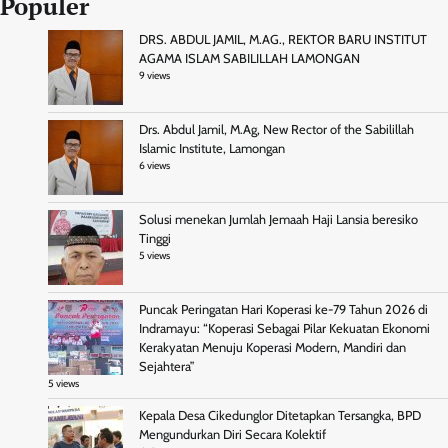
Populer
DRS. ABDUL JAMIL, M.AG., REKTOR BARU INSTITUT
AGAMA ISLAM SABILILLAH LAMONGAN
9 views
Drs. Abdul Jamil, M.Ag, New Rector of the Sabilillah
Islamic Institute, Lamongan
6 views
Solusi menekan Jumlah Jemaah Haji Lansia beresiko
Tinggi
5 views
Puncak Peringatan Hari Koperasi ke-79 Tahun 2026 di
Indramayu: “Koperasi Sebagai Pilar Kekuatan Ekonomi
Kerakyatan Menuju Koperasi Modern, Mandiri dan
Sejahtera”
5 views
Kepala Desa Cikedunglor Ditetapkan Tersangka, BPD
Mengundurkan Diri Secara Kolektif