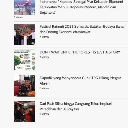
Indramayu: “Koperasi Sebagai Pilar Kekuatan Ekonomi
Kerakyatan Menuju Koperasi Modern, Mandiri dan
Sejahtera”
5 views
Festival Raimuti 2026 Semarak, Satukan Budaya Bahari
dan Dorong Ekonomi Masyarakat
4 views
DON’T WAIT UNTIL THE FOREST IS JUST A STORY
4 views
Dapodik yang Menyandera Guru: TPG Hilang, Negara
Absen
3 views
Dari Pasir Silika hingga Cangkang Telur: Inspirasi
Peradaban dari Al-Zaytun
3 views