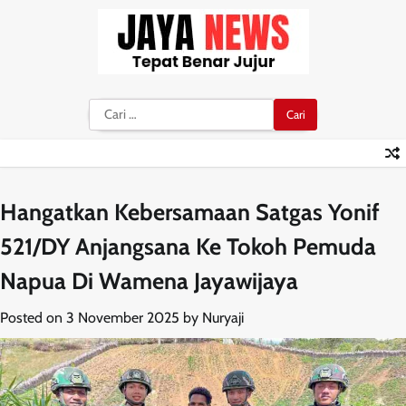
Skip
to
content
Cari
untuk:
Hangatkan Kebersamaan Satgas Yonif
521/DY Anjangsana Ke Tokoh Pemuda
Napua Di Wamena Jayawijaya
Posted on
3 November 2025
by
Nuryaji