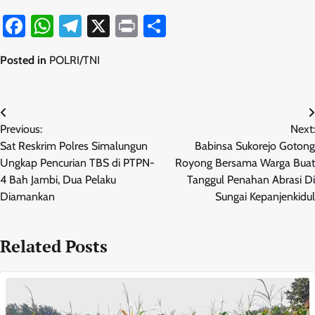
Facebook
WhatsApp
Telegram
X
Print
Share
Posted in
POLRI/TNI
Navigasi
Previous:
Next:
pos
Sat Reskrim Polres Simalungun
Babinsa Sukorejo Gotong
Ungkap Pencurian TBS di PTPN-
Royong Bersama Warga Buat
4 Bah Jambi, Dua Pelaku
Tanggul Penahan Abrasi Di
Diamankan
Sungai Kepanjenkidul
Related Posts