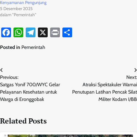
Kenyamanan Pengunjung
5 Desember 2025
dalam "Pemerintah"
Facebook
WhatsApp
Telegram
X
Print
Share
Posted in
Pemerintah
Navigasi
Previous:
Next:
pos
Satgas Yonif 700/WYC Gelar
Atraksi Spektakuler Warnai
Pelayanan Kesehatan untuk
Penutupan Latihan Pencak Silat
Warga di Eronggobak
Militer Kodam I/BB
Related Posts