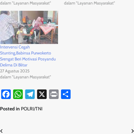
dalam "Layanan Masyarakat"
dalam "Layanan Masyarakat"
Intervensi Cegah
Stunting,Babinsa Purwokerto
Srengat Beri Motivasi Posyandu
Delima Di Blitar
27 Agustus 2025
dalam "Layanan Masyarakat"
Facebook
WhatsApp
Telegram
X
Print
Share
Posted in
POLRI/TNI
Navigasi