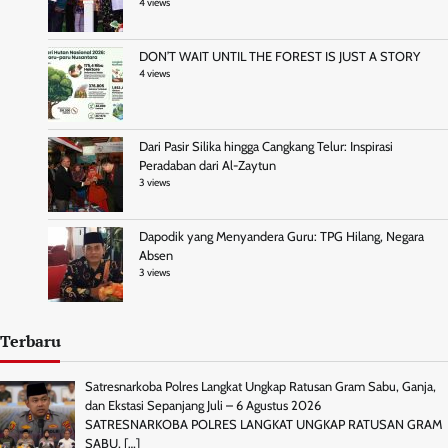
4 views
DON’T WAIT UNTIL THE FOREST IS JUST A STORY
4 views
Dari Pasir Silika hingga Cangkang Telur: Inspirasi
Peradaban dari Al-Zaytun
3 views
Dapodik yang Menyandera Guru: TPG Hilang, Negara
Absen
3 views
Terbaru
Satresnarkoba Polres Langkat Ungkap Ratusan Gram Sabu, Ganja,
dan Ekstasi Sepanjang Juli – 6 Agustus 2026
SATRESNARKOBA POLRES LANGKAT UNGKAP RATUSAN GRAM
SABU,
[…]