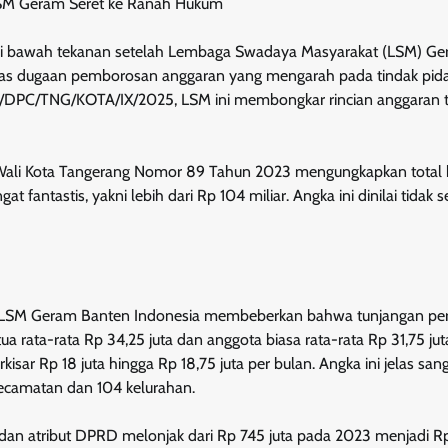
LSM Geram Seret ke Ranah Hukum
bawah tekanan setelah Lembaga Swadaya Masyarakat (LSM) G
 atas dugaan pemborosan anggaran yang mengarah pada tindak pid
DPC/TNG/KOTA/IX/2025, LSM ini membongkar rincian anggaran 
n Wali Kota Tangerang Nomor 89 Tahun 2023 mengungkapkan total
ntastis, yakni lebih dari Rp 104 miliar. Angka ini dinilai tidak 
s: LSM Geram Banten Indonesia membeberkan bahwa tunjangan p
 rata-rata Rp 34,25 juta dan anggota biasa rata-rata Rp 31,75 jut
sar Rp 18 juta hingga Rp 18,75 juta per bulan. Angka ini jelas sanga
ecamatan dan 104 kelurahan.
 dan atribut DPRD melonjak dari Rp 745 juta pada 2023 menjadi R