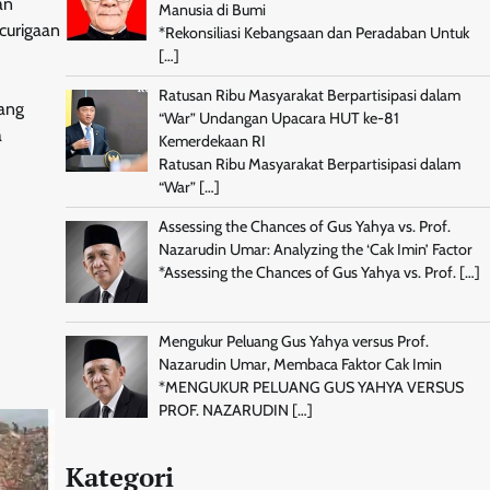
an
Manusia di Bumi
curigaan
*Rekonsiliasi Kebangsaan dan Peradaban Untuk
[…]
Ratusan Ribu Masyarakat Berpartisipasi dalam
yang
“War” Undangan Upacara HUT ke-81
a
Kemerdekaan RI
Ratusan Ribu Masyarakat Berpartisipasi dalam
“War”
[…]
Assessing the Chances of Gus Yahya vs. Prof.
Nazarudin Umar: Analyzing the ‘Cak Imin’ Factor
*Assessing the Chances of Gus Yahya vs. Prof.
[…]
Mengukur Peluang Gus Yahya versus Prof.
Nazarudin Umar, Membaca Faktor Cak Imin
*MENGUKUR PELUANG GUS YAHYA VERSUS
PROF. NAZARUDIN
[…]
Kategori