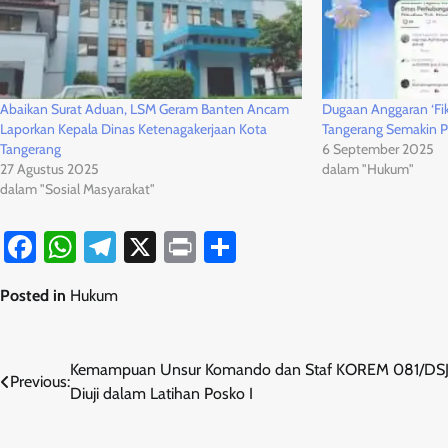
Abaikan Surat Aduan, LSM Geram Banten Ancam
Dugaan Anggaran ‘Fik
Laporkan Kepala Dinas Ketenagakerjaan Kota
Tangerang Semakin 
Tangerang
6 September 2025
27 Agustus 2025
dalam "Hukum"
dalam "Sosial Masyarakat"
Facebook
WhatsApp
Telegram
X
Print
Share
Posted in
Hukum
Navigasi
Kemampuan Unsur Komando dan Staf KOREM 081/DS
Previous:
Diuji dalam Latihan Posko I
pos