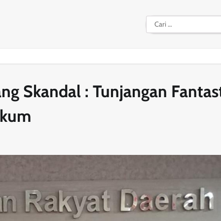
Cari
untuk:
g Skandal : Tunjangan Fantast
ukum