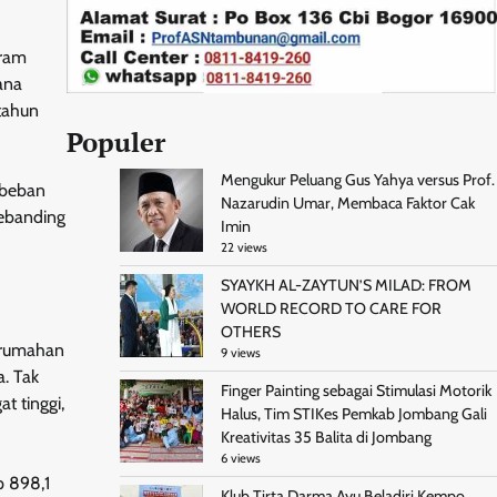
eram
ana
tahun
Populer
Mengukur Peluang Gus Yahya versus Prof.
 beban
Nazarudin Umar, Membaca Faktor Cak
sebanding
Imin
22 views
SYAYKH AL-ZAYTUN’S MILAD: FROM
WORLD RECORD TO CARE FOR
OTHERS
erumahan
9 views
a. Tak
Finger Painting sebagai Stimulasi Motorik
t tinggi,
Halus, Tim STIKes Pemkab Jombang Gali
Kreativitas 35 Balita di Jombang
6 views
p 898,1
Klub Tirta Darma Ayu Beladiri Kempo