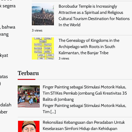
k segera
Borobudur Temple is Increasingly
Attractive as a Spiritual and Religious
Cultural Tourism Destination for Nations
In the World
n, bahwa
3 views
 yang
The Genealogy of Kingdoms in the
Archipelago with Roots in South
Kalimantan, the Banjar Tribe
kyat
3 views
Terbaru
atas
)
Finger Painting sebagai Stimulasi Motorik Halus,
Tim STIKes Pemkab Jombang Gali Kreativitas 35
Balita di Jombang
adalah
Finger Painting sebagai Stimulasi Motorik Halus,
mber
Tim
[…]
Rekonsiliasi Kebangsaan dan Peradaban Untuk
Keselarasan Simfoni Hidup dan Kehidupan