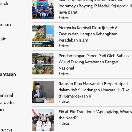
entuk
Indramayu Boyong 12 Medali Kejurprov III
Jawa Barat
5 views
anaan.
Membuka Kembali Pintu Ijtihad: Al-
Zaytun dan Harapan Kebangkitan
ain.
Peradaban Islam
5 views
Pendampingan Panen Padi Oleh Babinsa:
Wujud Dukung Ketahanan Pangan
Nasional
rantasan
5 views
Ratusan Ribu Masyarakat Berpartisipasi
dalam “War” Undangan Upacara HUT ke-
minimal
81 Kemerdekaan RI
a diatur
4 views
an
Eid al-Fitr Traditions: “Apologizing, What’s
the Need?”
4 views
un 2003