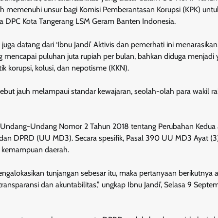
h memenuhi unsur bagi Komisi Pemberantasan Korupsi (KPK) untu
etua DPC Kota Tangerang LSM Geram Banten Indonesia.
ga datang dari ‘Ibnu Jandi’ Aktivis dan pemerhati ini menarasika
 mencapai puluhan juta rupiah per bulan, bahkan diduga menjadi
k korupsi, kolusi, dan nepotisme (KKN).
ebut jauh melampaui standar kewajaran, seolah-olah para wakil ra
ggar Undang-Undang Nomor 2 Tahun 2018 tentang Perubahan Kedua 
an DPRD (UU MD3). Secara spesifik, Pasal 390 UU MD3 Ayat (3
n kemampuan daerah.
ngalokasikan tunjangan sebesar itu, maka pertanyaan berikutnya 
ransparansi dan akuntabilitas,” ungkap Ibnu Jandi’, Selasa 9 Septe