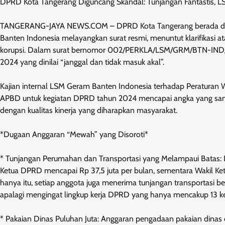
DPRD Kota Tangerang Diguncang Skandal: Tunjangan Fantastis, 
TANGERANG-JAYA NEWS.COM – DPRD Kota Tangerang berada di 
Banten Indonesia melayangkan surat resmi, menuntut klarifikasi
korupsi. Dalam surat bernomor 002/PERKLA/LSM/GRM/BTN-IND/
2024 yang dinilai “janggal dan tidak masuk akal”.
Kajian internal LSM Geram Banten Indonesia terhadap Peratura
APBD untuk kegiatan DPRD tahun 2024 mencapai angka yang sangat fa
dengan kualitas kinerja yang diharapkan masyarakat.
*Dugaan Anggaran “Mewah” yang Disoroti*
* Tunjangan Perumahan dan Transportasi yang Melampaui Bata
Ketua DPRD mencapai Rp 37,5 juta per bulan, sementara Wakil Ketua
hanya itu, setiap anggota juga menerima tunjangan transportasi berki
apalagi mengingat lingkup kerja DPRD yang hanya mencakup 13 k
* Pakaian Dinas Puluhan Juta: Anggaran pengadaan pakaian dinas