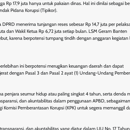
ga Rp 17,9 juta hanya untuk pakaian dinas. Hal ini dinilai sebagai b
ak Pidana Korupsi (Tipikor).
a DPRD menerima tunjangan reses sebesar Rp 14,7 juta per pelaks
ta dan Wakil Ketua Rp 6,72 juta setiap bulan. LSM Geram Banten
t, karena berpotensi tumpang tindih dengan anggaran kegiatan l
lebihan ini berpotensi merugikan keuangan daerah dan dapat
ijerat dengan Pasal 3 dan Pasal 2 ayat (1) Undang-Undang Pembe
a penjara seumur hidup atau paling singkat 4 tahun, serta denda 
 transparansi, dan akuntabilitas dalam penggunaan APBD, sebagaiman
gi Komisi Pemberantasan Korupsi (KPK) untuk segera memanggil d
as, transparansi, dan akuntabilitas yang diatur dalam UU No. 17 Tah