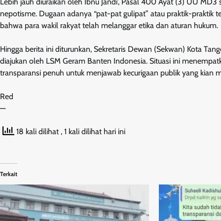
Lebih jauh diuraikan oleh Ibnu Jandi’, Pasal 400 Ayat (3) UU MD3
nepotisme. Dugaan adanya “pat-pat gulipat” atau praktik-praktik
bahwa para wakil rakyat telah melanggar etika dan aturan hukum.
Hingga berita ini diturunkan, Sekretaris Dewan (Sekwan) Kota Tang
diajukan oleh LSM Geram Banten Indonesia. Situasi ini menempa
transparansi penuh untuk menjawab kecurigaan publik yang kian
Red
—
18 kali dilihat
, 1 kali dilihat hari ini
Terkait