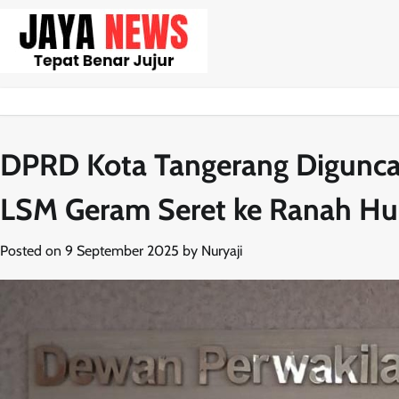
Skip
to
content
DPRD Kota Tangerang Diguncan
LSM Geram Seret ke Ranah H
Posted on
9 September 2025
by
Nuryaji