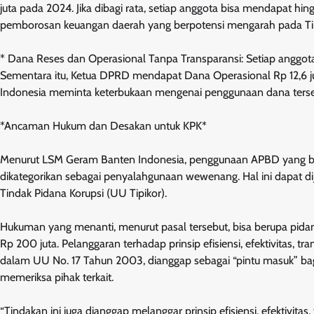
juta pada 2024. Jika dibagi rata, setiap anggota bisa mendapat hing
pemborosan keuangan daerah yang berpotensi mengarah pada Tind
* Dana Reses dan Operasional Tanpa Transparansi: Setiap anggot
Sementara itu, Ketua DPRD mendapat Dana Operasional Rp 12,6 ju
Indonesia meminta keterbukaan mengenai penggunaan dana tersebu
*Ancaman Hukum dan Desakan untuk KPK*
Menurut LSM Geram Banten Indonesia, penggunaan APBD yang ber
dikategorikan sebagai penyalahgunaan wewenang. Hal ini dapat d
Tindak Pidana Korupsi (UU Tipikor).
Hukuman yang menanti, menurut pasal tersebut, bisa berupa pidan
Rp 200 juta. Pelanggaran terhadap prinsip efisiensi, efektivitas,
dalam UU No. 17 Tahun 2003, dianggap sebagai “pintu masuk” ba
memeriksa pihak terkait.
“Tindakan ini juga dianggap melanggar prinsip efisiensi, efektivit