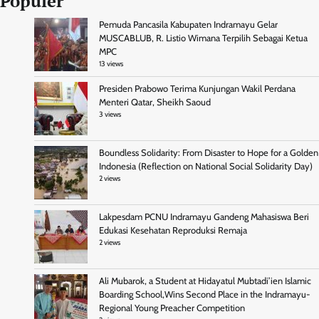
Populer
Pemuda Pancasila Kabupaten Indramayu Gelar
MUSCABLUB, R. Listio Wimana Terpilih Sebagai Ketua
MPC
13 views
Presiden Prabowo Terima Kunjungan Wakil Perdana
Menteri Qatar, Sheikh Saoud
3 views
Boundless Solidarity: From Disaster to Hope for a Golden
Indonesia (Reflection on National Social Solidarity Day)
2 views
Lakpesdam PCNU Indramayu Gandeng Mahasiswa Beri
Edukasi Kesehatan Reproduksi Remaja
2 views
Ali Mubarok, a Student at Hidayatul Mubtadi’ien Islamic
Boarding School,Wins Second Place in the Indramayu-
Regional Young Preacher Competition