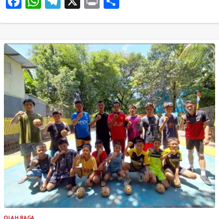
Facebook
WhatsApp
Telegram
X
Print
Share
OLAH RAGA