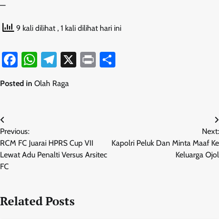
—
9 kali dilihat
, 1 kali dilihat hari ini
Facebook
WhatsApp
Telegram
X
Print
Share
Posted in
Olah Raga
Navigasi
Previous:
Next:
pos
RCM FC Juarai HPRS Cup VII
Kapolri Peluk Dan Minta Maaf Ke
Lewat Adu Penalti Versus Arsitec
Keluarga Ojol
FC
Related Posts