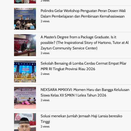
2 views
Polindra Gelar Workshop Penguatan Peran Dosen Wali
Dalam Pembelajaran dan Pembinaan Kemahasiswaan
2 views
A Master’s Degree from a Package Graduate. Is it
possible? (The Inspirational Story of Hartono, Tutor at Al
Zaytun Community Service Center)
2 views
Sekolah Bersaing di Lomba Cerdas Cermat Empat Pilar
MPR RI Tingkat Provinsi Riau 2026
2 views
NEXSARA MMXXVI: Momen Haru dan Bangga Kelulusan
Siswa Kelas XII SMKN 1 Lelea Tahun 2026
2 views
Solusi menekan Jumlah Jemaah Haji Lansia beresiko
Tinggi
2 views