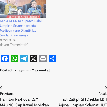
Ketua DPRD Kabupaten Solok
Ucapkan Selamat kepada
Medison yang Dilantik Jadi
Sekda Dharmasraya
8 Mei 2026
dalam "Pemerintah"
Facebook
WhatsApp
Telegram
X
Print
Share
Posted in
Layanan Masyarakat
Navigasi
Previous:
Next:
pos
Harinton Nakhodai LSM
Zuli Zulkipli SH,Direktur LBH
MAUNG: Siap Kawal Kebijakan
Arjuna Ucapkan Selamat HUT