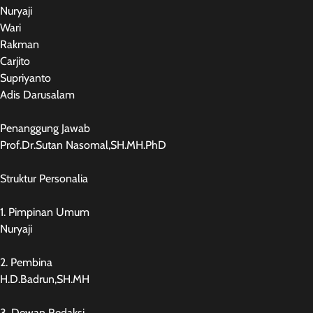
Nuryaji
Wari
Rakman
Carjito
Supriyanto
Adis Darusalam
Penanggung Jawab
Prof.Dr.Sutan Nasomal,SH.MH.PhD
Struktur Personalia
1. Pimpinan Umum
Nuryaji
2. Pembina
H.D.Badrun,SH.MH
3. Dewan Redaksi