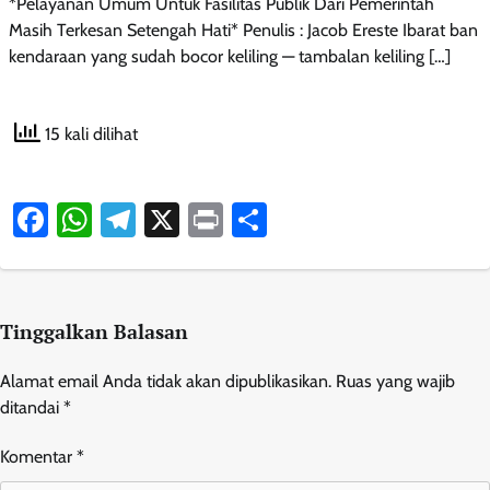
*Pelayanan Umum Untuk Fasilitas Publik Dari Pemerintah
Masih Terkesan Setengah Hati* Penulis : Jacob Ereste Ibarat ban
kendaraan yang sudah bocor keliling — tambalan keliling […]
15 kali dilihat
Facebook
WhatsApp
Telegram
X
Print
Share
Tinggalkan Balasan
Alamat email Anda tidak akan dipublikasikan.
Ruas yang wajib
ditandai
*
Komentar
*