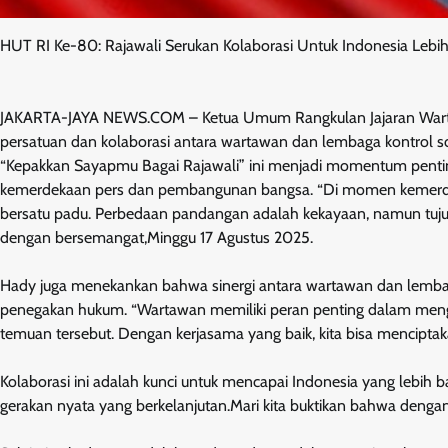
HUT RI Ke-80: Rajawali Serukan Kolaborasi Untuk Indonesia Lebih
JAKARTA-JAYA NEWS.COM – Ketua Umum Rangkulan Jajaran Warta
persatuan dan kolaborasi antara wartawan dan lembaga kontrol 
“Kepakkan Sayapmu Bagai Rajawali” ini menjadi momentum pen
kemerdekaan pers dan pembangunan bangsa. “Di momen kemerdek
bersatu padu. Perbedaan pandangan adalah kekayaan, namun tujuan
dengan bersemangat,Minggu 17 Agustus 2025.
Hady juga menekankan bahwa sinergi antara wartawan dan lemb
penegakan hukum. “Wartawan memiliki peran penting dalam mengu
temuan tersebut. Dengan kerjasama yang baik, kita bisa menciptaka
Kolaborasi ini adalah kunci untuk mencapai Indonesia yang lebih ba
gerakan nyata yang berkelanjutan.Mari kita buktikan bahwa dengan