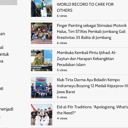
WORLD RECORD TO CARE FOR
OTHERS
6 views
Finger Painting sebagai Stimulasi Motorik
Halus, Tim STIKes Pemkab Jombang Gali
kan
Kreativitas 35 Balita di Jombang
6 views
al
Membuka Kembali Pintu Ijtihad: Al-
untuk
Zaytun dan Harapan Kebangkitan
ya
Peradaban Islam
5 views
Klub Tirta Darma Ayu Beladiri Kempo
Indramayu Boyong 12 Medali Kejurprov III
ti
Jawa Barat
5 views
Eid al-Fitr Traditions: “Apologizing, What’s
menjadi
the Need?”
.
4 views