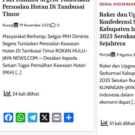
SOSIAL MASYARAK
Persoalan Hutan Di Tambusai
Timur
Raker dan U
Konfederasi
Nuryaji
0
19 November 2025
Kabupaten 
2025 Seruka
Masyarakat Berharap, Satgas PKH Diminta
Sejahtera
Segera Tuntaskan Persoalan Kawasan
Hutan Di Tambusai Timur ROKAN HULU-
Nuryaji
9 Agustus 
JAYA NEWS.COM — Desakan kepada
Satuan Tugas Pemulihan Kawasan Hutan
Raker dan Upgra
(PKH) […]
Sarbumusi Kabup
2025 Serukan Bur
KUNINGAN-JAYA
24 kali dilihat
Indonesia dalam
ekonomi dapat [
Facebook
WhatsApp
Telegram
X
Print
Share
51 kali dilihat