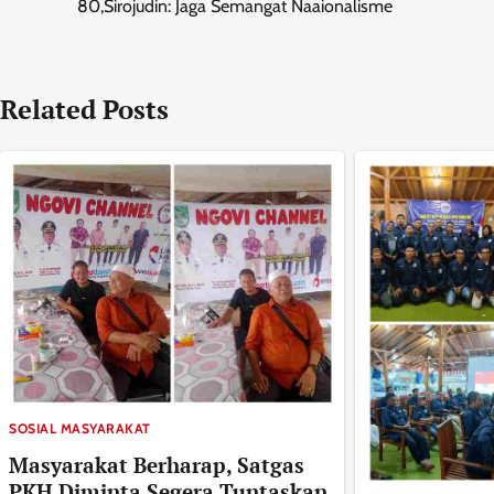
80,Sirojudin: Jaga Semangat Naaionalisme
pos
Related Posts
SOSIAL MASYARAKAT
Masyarakat Berharap, Satgas
PKH Diminta Segera Tuntaskan