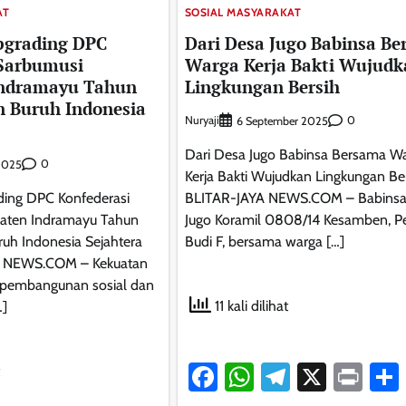
AT
SOSIAL MASYARAKAT
pgrading DPC
Dari Desa Jugo Babinsa B
 Sarbumusi
Warga Kerja Bakti Wujudk
Indramayu Tahun
Lingkungan Bersih
n Buruh Indonesia
Nuryaji
0
6 September 2025
Dari Desa Jugo Babinsa Bersama W
0
2025
Kerja Bakti Wujudkan Lingkungan Be
ding DPC Konfederasi
BLITAR-JAYA NEWS.COM – Babinsa
aten Indramayu Tahun
Jugo Koramil 0808/14 Kesamben, P
uh Indonesia Sejahtera
Budi F, bersama warga […]
 NEWS.COM – Kekuatan
 pembangunan sosial dan
11 kali dilihat
…]
Facebook
WhatsApp
Telegram
X
Pri