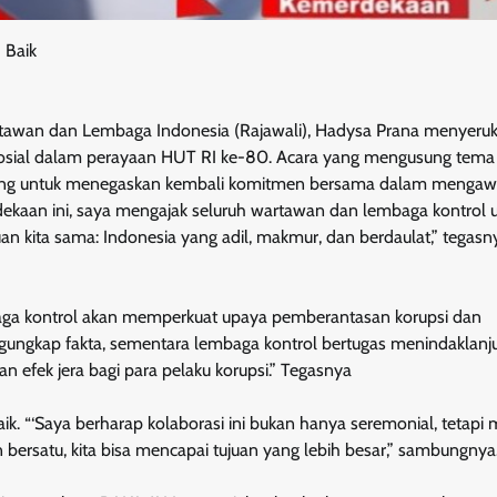
 Baik
wan dan Lembaga Indonesia (Rajawali), Hadysa Prana menyeru
sosial dalam perayaan HUT RI ke-80. Acara yang mengusung tema
ting untuk menegaskan kembali komitmen bersama dalam mengaw
aan ini, saya mengajak seluruh wartawan dan lembaga kontrol 
 kita sama: Indonesia yang adil, makmur, dan berdaulat,” tegasn
aga kontrol akan memperkuat upaya pemberantasan korupsi dan
ngkap fakta, sementara lembaga kontrol bertugas menindaklanju
n efek jera bagi para pelaku korupsi.” Tegasnya
ik. “‘Saya berharap kolaborasi ini bukan hanya seremonial, tetapi 
 bersatu, kita bisa mencapai tujuan yang lebih besar,” sambungnya