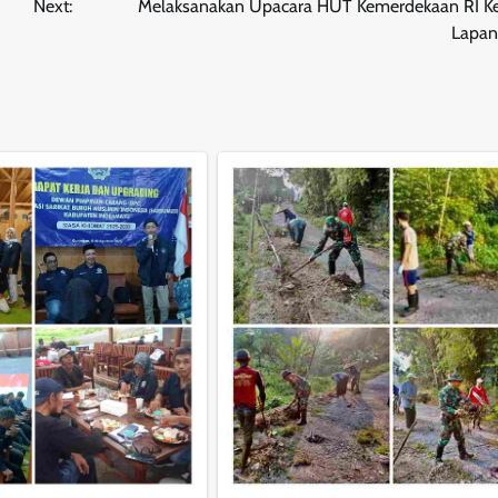
Next:
Melaksanakan Upacara HUT Kemerdekaan RI K
Lapan