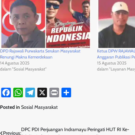
DPD Rajawali Purwakarta Serukan Masyarakat
Ketua DPW RAJAWALI
Renungi Makna Kemerdekaan
Anggaran Publikasi P
14 Agustus 2025
15 Agustus 2025
dalam "Sosial Masyarakat"
dalam "Layanan Masy
Facebook
WhatsApp
Telegram
X
Print
Share
Posted in
Sosial Masyarakat
Navigasi
DPC PDI Perjuangan Indramayu Peringati HUT RI Ke-
Previous: