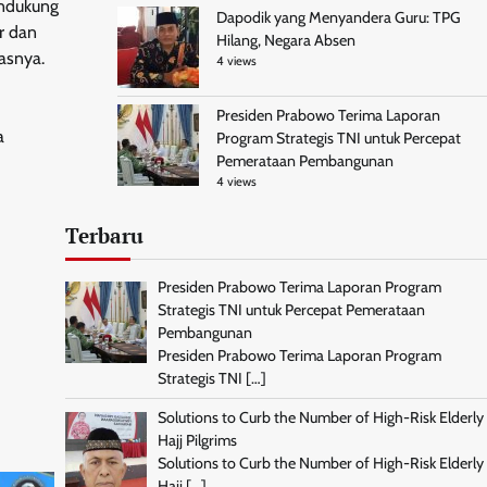
endukung
Dapodik yang Menyandera Guru: TPG
r dan
Hilang, Negara Absen
asnya.
4 views
Presiden Prabowo Terima Laporan
a
Program Strategis TNI untuk Percepat
Pemerataan Pembangunan
4 views
Terbaru
Presiden Prabowo Terima Laporan Program
Strategis TNI untuk Percepat Pemerataan
Pembangunan
Presiden Prabowo Terima Laporan Program
Strategis TNI
[…]
Solutions to Curb the Number of High-Risk Elderly
Hajj Pilgrims
Solutions to Curb the Number of High-Risk Elderly
Hajj
[…]