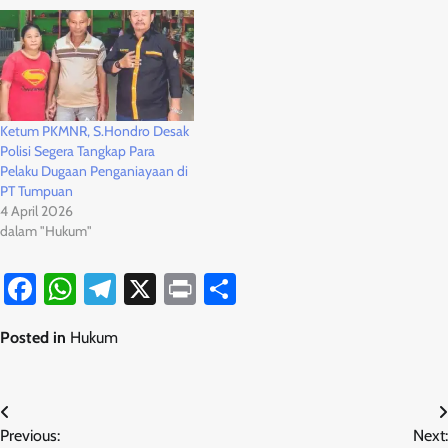
Ketum PKMNR, S.Hondro Desak
Polisi Segera Tangkap Para
Pelaku Dugaan Penganiayaan di
PT Tumpuan
4 April 2026
dalam "Hukum"
Facebook
WhatsApp
Telegram
X
Print
Share
Posted in
Hukum
Navigasi
Previous:
Next: