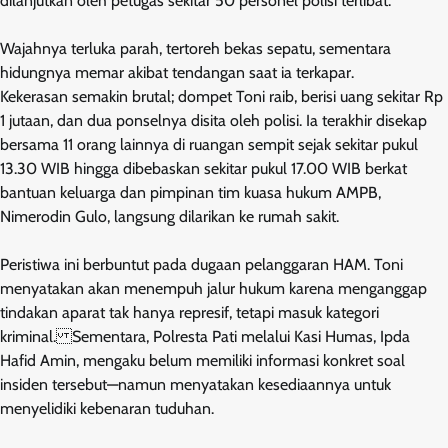
dilanjutkan oleh petugas sekitar 50 personel polisi terlibat.
Wajahnya terluka parah, tertoreh bekas sepatu, sementara
hidungnya memar akibat tendangan saat ia terkapar.
Kekerasan semakin brutal; dompet Toni raib, berisi uang sekitar Rp
1 jutaan, dan dua ponselnya disita oleh polisi. Ia terakhir disekap
bersama 11 orang lainnya di ruangan sempit sejak sekitar pukul
13.30 WIB hingga dibebaskan sekitar pukul 17.00 WIB berkat
bantuan keluarga dan pimpinan tim kuasa hukum AMPB,
Nimerodin Gulo, langsung dilarikan ke rumah sakit.
Peristiwa ini berbuntut pada dugaan pelanggaran HAM. Toni
menyatakan akan menempuh jalur hukum karena menganggap
tindakan aparat tak hanya represif, tetapi masuk kategori
kriminal. Sementara, Polresta Pati melalui Kasi Humas, Ipda
Hafid Amin, mengaku belum memiliki informasi konkret soal
insiden tersebut—namun menyatakan kesediaannya untuk
menyelidiki kebenaran tuduhan.