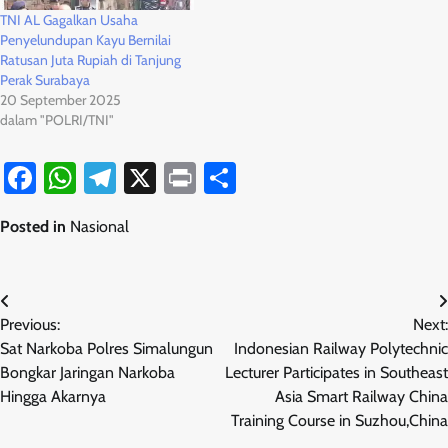
TNI AL Gagalkan Usaha
Penyelundupan Kayu Bernilai
Ratusan Juta Rupiah di Tanjung
Perak Surabaya
20 September 2025
dalam "POLRI/TNI"
Facebook
WhatsApp
Telegram
X
Print
Share
Posted in
Nasional
Navigasi
Previous:
Next:
pos
Sat Narkoba Polres Simalungun
Indonesian Railway Polytechnic
Bongkar Jaringan Narkoba
Lecturer Participates in Southeast
Hingga Akarnya
Asia Smart Railway China
Training Course in Suzhou,China